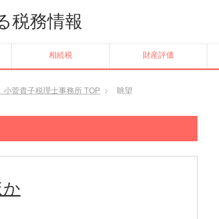
けする税務情報 小
相続税
財産評価
菅貴子税理士事務所
TOP
眺望
ほか